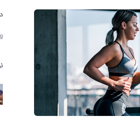
د
..
ن