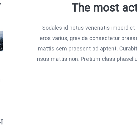
The most acti
Sodales id netus venenatis imperdiet 
eros varius, gravida consectetur prae
mattis sem praesent ad aptent. Curabitu
risus mattis non. Pretium class phasell
آ