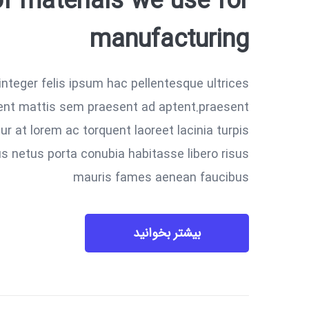
of materials we use for
manufacturing
integer felis ipsum hac pellentesque ultrices
sent mattis sem praesent ad aptent.praesent
r at lorem ac torquent laoreet lacinia turpis
us netus porta conubia habitasse libero risus
mauris fames aenean faucibus
بیشتر بخوانید