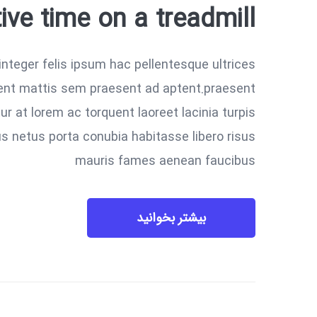
ve time on a treadmill
integer felis ipsum hac pellentesque ultrices
sent mattis sem praesent ad aptent.praesent
r at lorem ac torquent laoreet lacinia turpis
us netus porta conubia habitasse libero risus
mauris fames aenean faucibus
بیشتر بخوانید