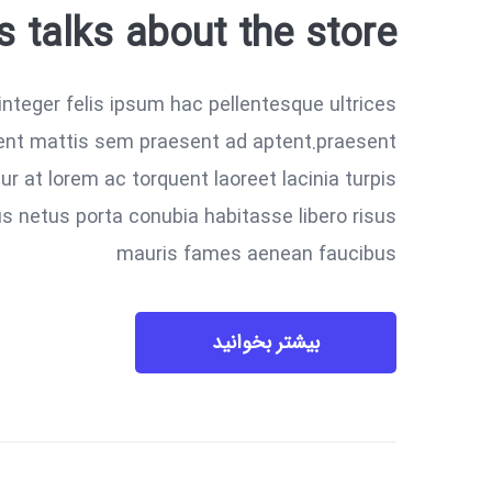
s talks about the store
integer felis ipsum hac pellentesque ultrices
sent mattis sem praesent ad aptent.praesent
r at lorem ac torquent laoreet lacinia turpis
us netus porta conubia habitasse libero risus
mauris fames aenean faucibus
بیشتر بخوانید