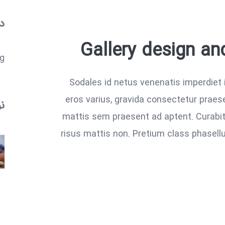
د
Gallery design a
..
Sodales id netus venenatis imperdiet 
eros varius, gravida consectetur prae
ن
mattis sem praesent ad aptent. Curabitu
risus mattis non. Pretium class phasell