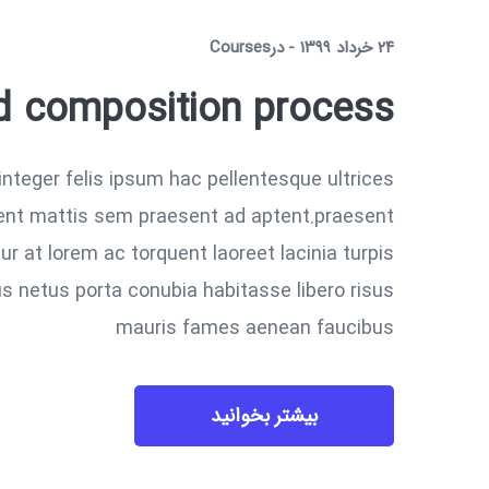
۲۴ خرداد ۱۳۹۹
در
Courses
nd composition process
integer felis ipsum hac pellentesque ultrices
sent mattis sem praesent ad aptent.praesent
r at lorem ac torquent laoreet lacinia turpis
us netus porta conubia habitasse libero risus
mauris fames aenean faucibus
بیشتر بخوانید