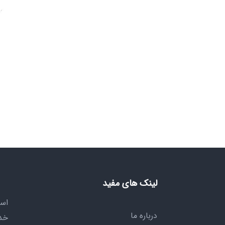
لینک های مفید
است
درباره ما
خد