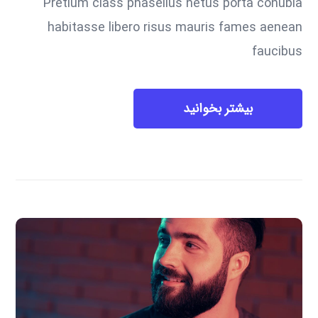
Pretium class phasellus netus porta conubia
habitasse libero risus mauris fames aenean
faucibus
بیشتر بخوانید