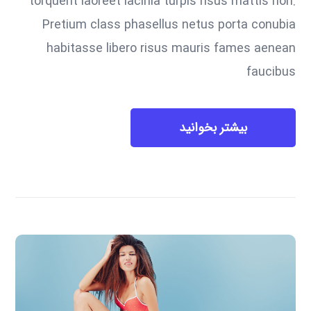
torquent laoreet lacinia turpis risus mattis non.
Pretium class phasellus netus porta conubia
habitasse libero risus mauris fames aenean
faucibus
بیشتر بخوانید