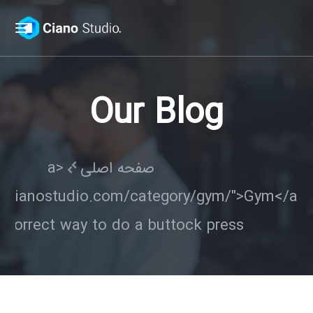
Our Blog
صفحه اصلی
<a
://cianostudio.com/category/gym/">Gym</a>
 correct way to do a buttock press